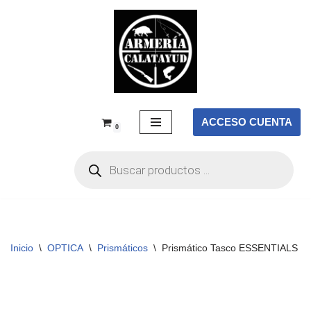
Saltar
al
contenido
ACCESO CUENTA
0
Inicio
\
OPTICA
\
Prismáticos
\
Prismático Tasco ESSENTIALS –