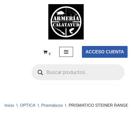
Saltar
al
contenido
ACCESO CUENTA
0
Inicio
\
OPTICA
\
Prismáticos
\
PRISMATICO STEINER RANGER