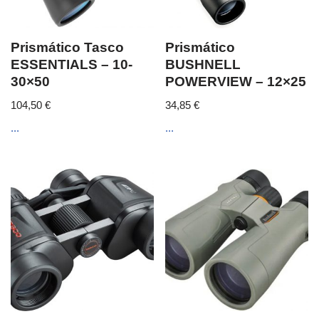
Prismático Tasco
Prismático
ESSENTIALS – 10-
BUSHNELL
30×50
POWERVIEW – 12×25
104,50
€
34,85
€
...
...