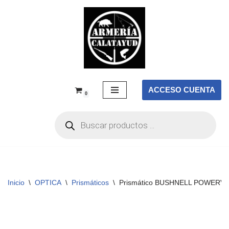
Saltar
al
contenido
ACCESO CUENTA
0
Inicio
\
OPTICA
\
Prismáticos
\
Prismático BUSHNELL POWERVI