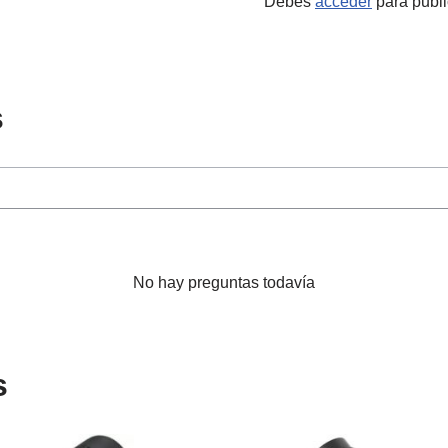
Debes
acceder
para publi
s
No hay preguntas todavía
s