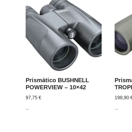
Prismático BUSHNELL
Prism
POWERVIEW – 10×42
TROPH
97,75
€
198,90
...
...