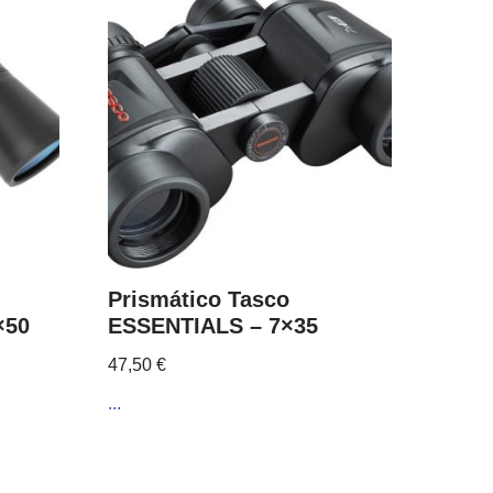
Prismático Tasco
×50
ESSENTIALS – 7×35
47,50
€
...