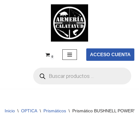
Saltar
al
contenido
ACCESO CUENTA
0
Inicio
\
OPTICA
\
Prismáticos
\
Prismático BUSHNELL POWERVI