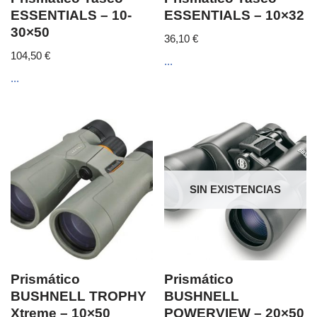
ESSENTIALS – 10-
ESSENTIALS – 10×32
30×50
36,10
€
104,50
€
...
...
SIN EXISTENCIAS
Prismático
Prismático
BUSHNELL TROPHY
BUSHNELL
Xtreme – 10×50
POWERVIEW – 20×50