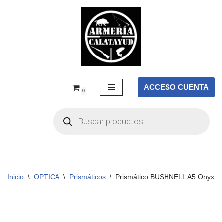
Saltar
al
contenido
ACCESO CUENTA
0
Inicio
\
OPTICA
\
Prismáticos
\
Prismático BUSHNELL A5 Onyx Bl