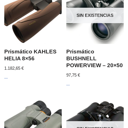
SIN EXISTENCIAS
Prismático KAHLES
Prismático
HELIA 8×56
BUSHNELL
POWERVIEW – 20×50
1.182,65
€
97,75
€
...
...