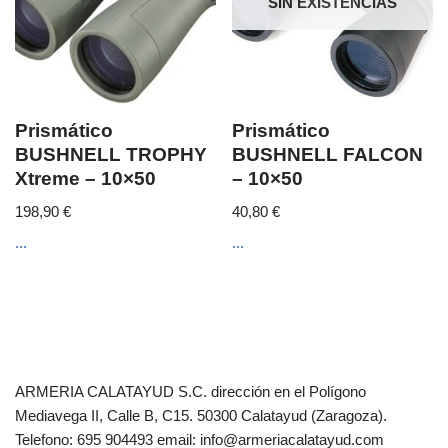
SIN EXISTENCIAS
Prismático
Prismático
BUSHNELL TROPHY
BUSHNELL FALCON
Xtreme – 10×50
– 10×50
198,90
€
40,80
€
...
...
ARMERIA CALATAYUD S.C. dirección en el Polígono
Mediavega II, Calle B, C15. 50300 Calatayud (Zaragoza).
Telefono: 695 904493 email: info@armeriacalatayud.com