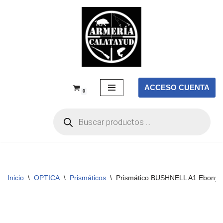
Saltar
al
contenido
ACCESO CUENTA
0
Inicio
\
OPTICA
\
Prismáticos
\
Prismático BUSHNELL A1 Ebony B