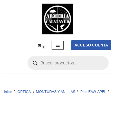
Saltar
al
contenido
ACCESO CUENTA
0
Inicio
\
OPTICA
\
MONTURAS Y ANILLAS
\
Pies EAW-APEL
\
Pi