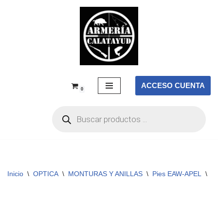
Saltar
al
contenido
ACCESO CUENTA
0
Inicio
\
OPTICA
\
MONTURAS Y ANILLAS
\
Pies EAW-APEL
\
Pi