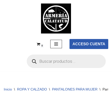
Saltar
al
contenido
ACCESO CUENTA
0
Inicio
\
ROPA Y CALZADO
\
PANTALONES PARA MUJER
\
Pant