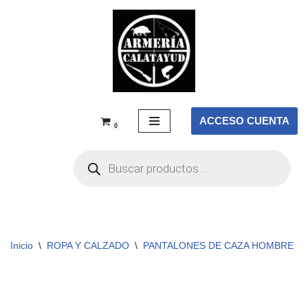
Saltar
al
contenido
ACCESO CUENTA
0
Inicio
\
ROPA Y CALZADO
\
PANTALONES DE CAZA HOMBRE
\