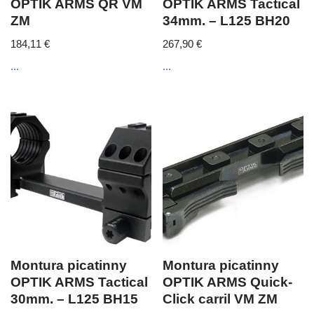
OPTIK ARMS QR VM
OPTIK ARMS Tactical
ZM
34mm. – L125 BH20
184,11
€
267,90
€
...
...
Montura picatinny
Montura picatinny
OPTIK ARMS Tactical
OPTIK ARMS Quick-
30mm. – L125 BH15
Click carril VM ZM