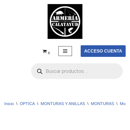
Saltar
al
contenido
ACCESO CUENTA
0
Inicio
\
OPTICA
\
MONTURAS Y ANILLAS
\
MONTURAS
\
Mont