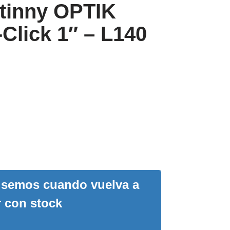
tinny OPTIK
lick 1″ – L140
visemos cuando vuelva a
r con stock