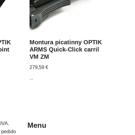
PTIK
Montura picatinny OPTIK
int
ARMS Quick-Click carril
VM ZM
279,59
€
...
 IVA.
Menu
e pedido