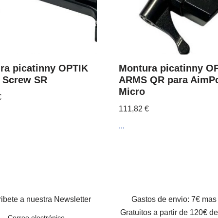
ra picatinny OPTIK
Montura picatinny O
 Screw SR
ARMS QR para AimPo
Micro
€
111,82
€
...
ibete a nuestra Newsletter
Gastos de envio: 7€ mas
Gratuitos a partir de 120€ d
Correo electrónico