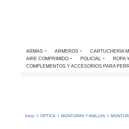
Saltar
al
contenido
ARMAS
ARMEROS
CARTUCHERIA M
AIRE COMPRIMIDO
POLICIAL
ROPA 
COMPLEMENTOS Y ACCESORIOS PARA PER
Inicio
\
OPTICA
\
MONTURAS Y ANILLAS
\
MONTUR