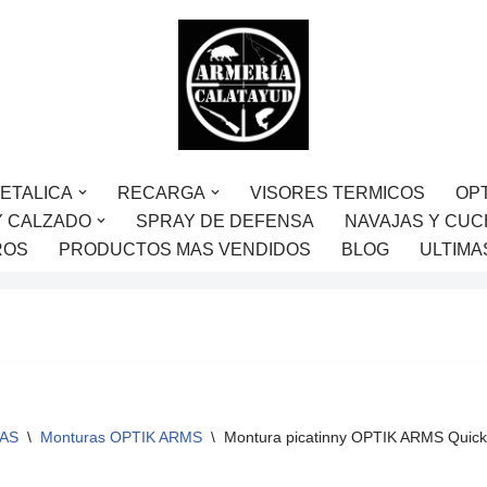
ETALICA
RECARGA
VISORES TERMICOS
OP
Y CALZADO
SPRAY DE DEFENSA
NAVAJAS Y CUC
ROS
PRODUCTOS MAS VENDIDOS
BLOG
ULTIMA
AS
\
Monturas OPTIK ARMS
\
Montura picatinny OPTIK ARMS Quick-