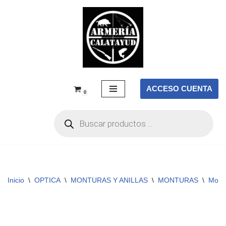
Saltar
al
contenido
ACCESO CUENTA
0
Inicio
\
OPTICA
\
MONTURAS Y ANILLAS
\
MONTURAS
\
Mont