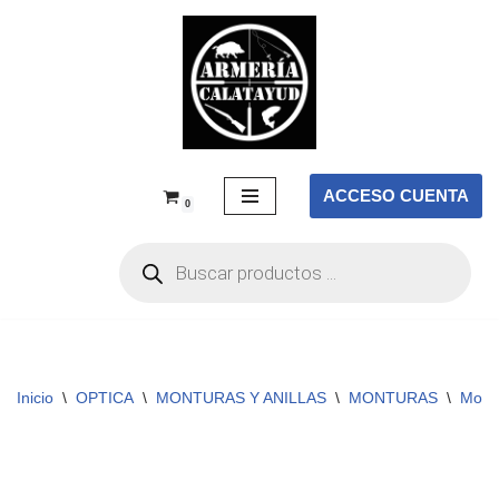
Saltar
al
contenido
ACCESO CUENTA
0
Inicio
\
OPTICA
\
MONTURAS Y ANILLAS
\
MONTURAS
\
Mont