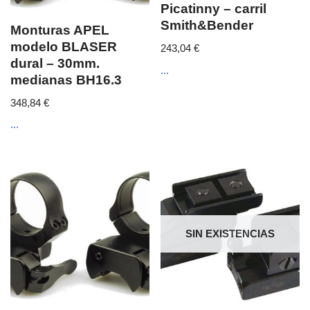
Picatinny – carril
Smith&Bender
Monturas APEL
modelo BLASER
243,04
€
dural – 30mm.
...
medianas BH16.3
348,84
€
...
SIN EXISTENCIAS