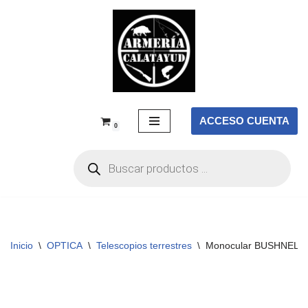
Saltar
al
contenido
ACCESO CUENTA
0
Inicio
\
OPTICA
\
Telescopios terrestres
\
Monocular BUSHNELL L