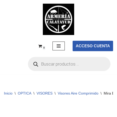
Saltar
al
contenido
ACCESO CUENTA
0
Inicio
\
OPTICA
\
VISORES
\
Visores Aire Comprimido
\
Mira El