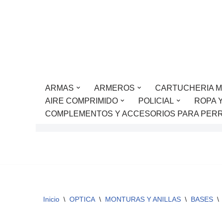
Saltar
al
contenido
ARMAS
ARMEROS
CARTUCHERIA M
AIRE COMPRIMIDO
POLICIAL
ROPA 
COMPLEMENTOS Y ACCESORIOS PARA PER
Inicio
\
OPTICA
\
MONTURAS Y ANILLAS
\
BASES
\