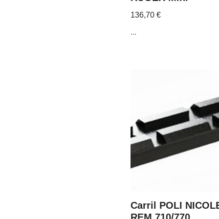
136,70
€
...
Carril POLI NICOL
REM 710/770