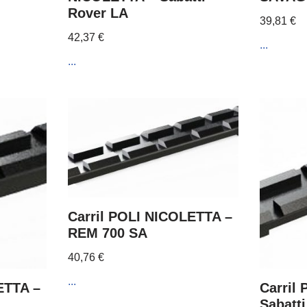
Rover LA
39,81
€
42,37
€
...
...
Carril POLI NICOLETTA –
REM 700 SA
40,76
€
...
ETTA –
Carril
Sabatt