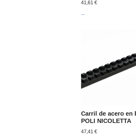
41,61
€
...
Carril de acero en 
POLI NICOLETTA
47,41
€