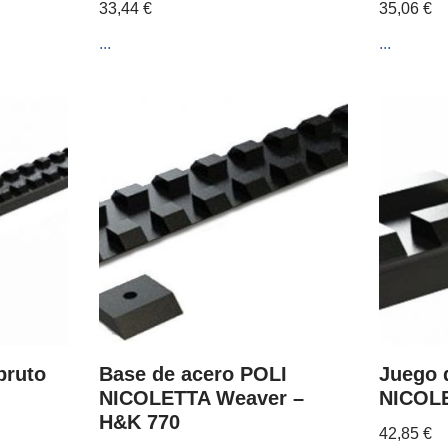
33,44
€
35,06
€
...
...
bruto
Base de acero POLI
Juego 
NICOLETTA Weaver –
NICOLE
H&K 770
42,85
€