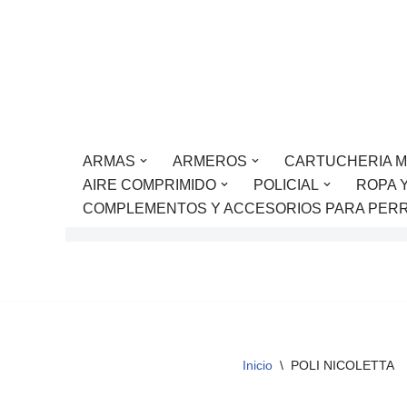
Saltar
al
contenido
ARMAS
ARMEROS
CARTUCHERIA M
AIRE COMPRIMIDO
POLICIAL
ROPA 
COMPLEMENTOS Y ACCESORIOS PARA PER
Inicio
\
POLI NICOLETTA