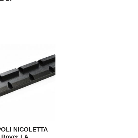
 POLI NICOLETTA –
i Rover LA