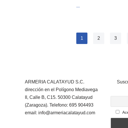
...
1
2
3
ARMERIA CALATAYUD S.C.
Suscr
dirección en el Polígono Mediavega
II, Calle B, C15. 50300 Calatayud
(Zaragoza). Telefono: 695 904493
Ace
email: info@armeriacalatayud.com