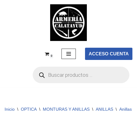
Saltar
al
contenido
ACCESO CUENTA
0
Inicio
\
OPTICA
\
MONTURAS Y ANILLAS
\
ANILLAS
\
Anillas