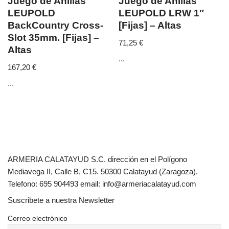
Juego de Anillas
Juego de Anillas
LEUPOLD
LEUPOLD LRW 1″
BackCountry Cross-
[Fijas] – Altas
Slot 35mm. [Fijas] –
71,25
€
Altas
...
167,20
€
...
ARMERIA CALATAYUD S.C. dirección en el Polígono
Mediavega II, Calle B, C15. 50300 Calatayud (Zaragoza).
Telefono: 695 904493 email: info@armeriacalatayud.com
Suscribete a nuestra Newsletter
Correo electrónico