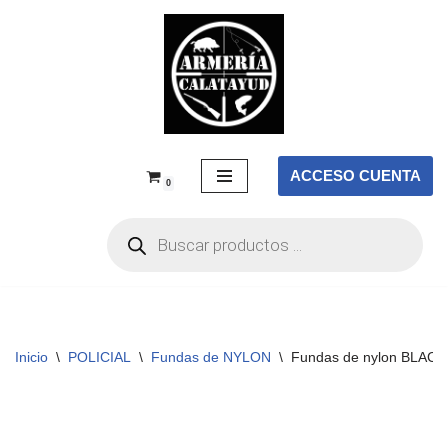
Saltar
al
contenido
ACCESO CUENTA
0
Inicio
\
POLICIAL
\
Fundas de NYLON
\
Fundas de nylon BLACK