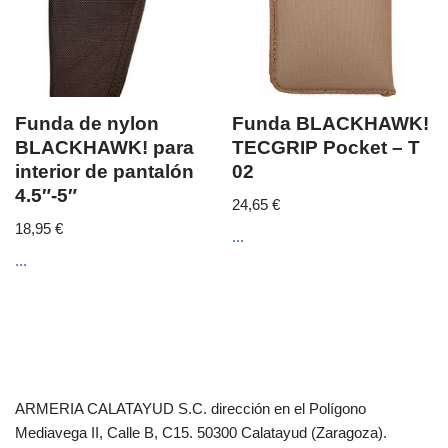
Funda de nylon
Funda BLACKHAWK!
BLACKHAWK! para
TECGRIP Pocket – T
interior de pantalón
02
4.5″-5″
24,65
€
18,95
€
...
...
ARMERIA CALATAYUD S.C. dirección en el Polígono
Mediavega II, Calle B, C15. 50300 Calatayud (Zaragoza).