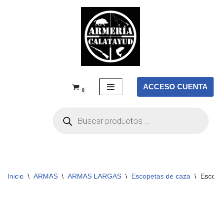
Saltar
al
contenido
ACCESO CUENTA
0
Inicio
\
ARMAS
\
ARMAS LARGAS
\
Escopetas de caza
\
Escop