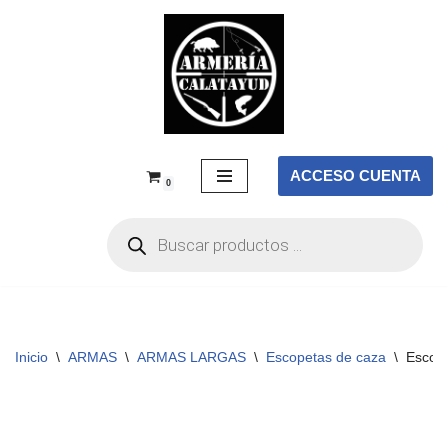
Saltar
al
contenido
ACCESO CUENTA
0
Inicio
\
ARMAS
\
ARMAS LARGAS
\
Escopetas de caza
\
Escop