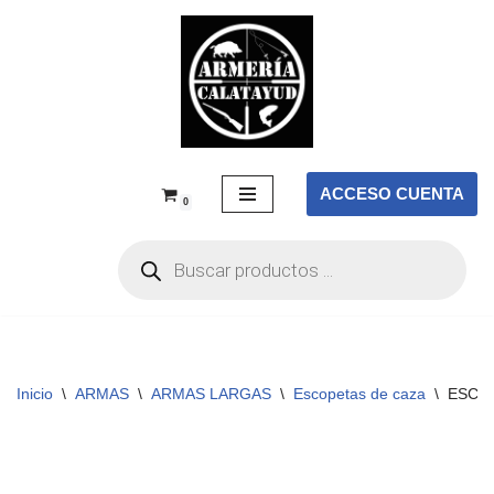
Saltar
al
contenido
ACCESO CUENTA
0
Inicio
\
ARMAS
\
ARMAS LARGAS
\
Escopetas de caza
\
ESCO