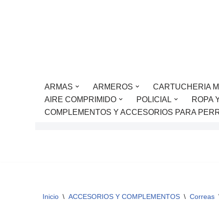
Saltar
al
contenido
ARMAS
ARMEROS
CARTUCHERIA M
AIRE COMPRIMIDO
POLICIAL
ROPA 
COMPLEMENTOS Y ACCESORIOS PARA PER
Inicio
\
ACCESORIOS Y COMPLEMENTOS
\
Correas