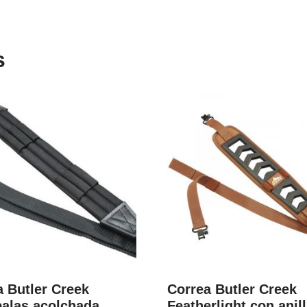
s
a Butler Creek
Correa Butler Creek
balas acolchada
Featherlight con anil