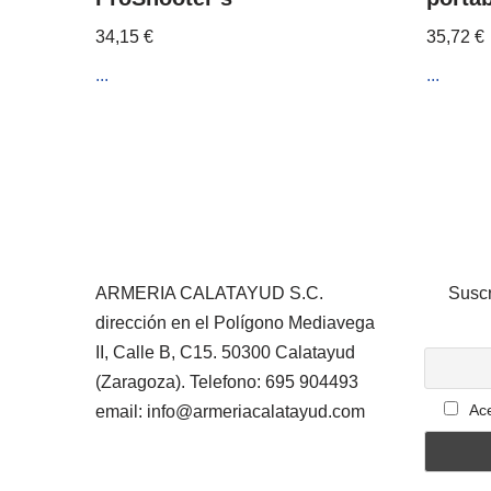
34,15
€
35,72
€
...
...
ARMERIA CALATAYUD S.C.
Suscr
dirección en el Polígono Mediavega
II, Calle B, C15. 50300 Calatayud
(Zaragoza). Telefono: 695 904493
Ace
email: info@armeriacalatayud.com