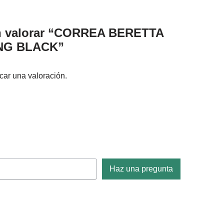
en valorar “CORREA BERETTA
ING BLACK”
car una valoración.
Haz una pregunta