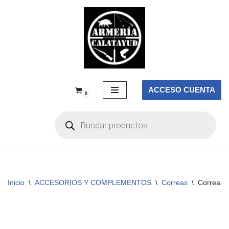
Saltar
al
contenido
ACCESO CUENTA
0
Inicio
\
ACCESORIOS Y COMPLEMENTOS
\
Correas
\
Correa Bu