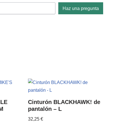
Haz una pregunta
CLE
Cinturón BLACKHAWK! de
 M
pantalón – L
32,25
€