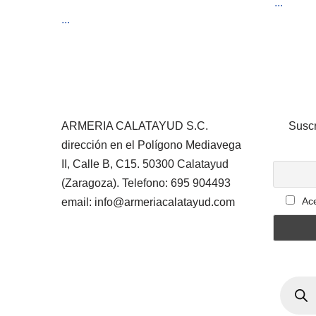
...
...
ARMERIA CALATAYUD S.C.
Suscr
dirección en el Polígono Mediavega
II, Calle B, C15. 50300 Calatayud
(Zaragoza). Telefono: 695 904493
Ace
email: info@armeriacalatayud.com