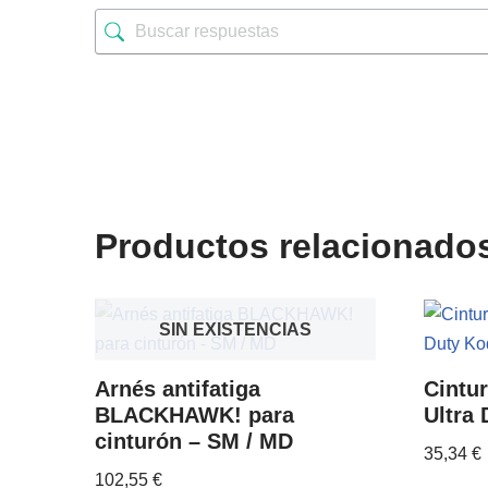
Productos relacionado
SIN EXISTENCIAS
Arnés antifatiga
Cintu
BLACKHAWK! para
Ultra 
cinturón – SM / MD
35,34
€
102,55
€