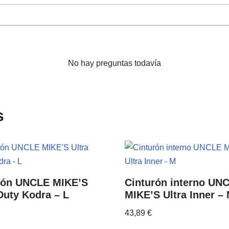
No hay preguntas todavía
s
rón UNCLE MIKE’S
Cinturón interno UN
Duty Kodra – L
MIKE’S Ultra Inner –
43,89
€