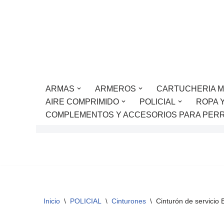
Saltar
al
contenido
ARMAS
ARMEROS
CARTUCHERIA M
AIRE COMPRIMIDO
POLICIAL
ROPA 
COMPLEMENTOS Y ACCESORIOS PARA PER
Inicio
\
POLICIAL
\
Cinturones
\
Cinturón de servici