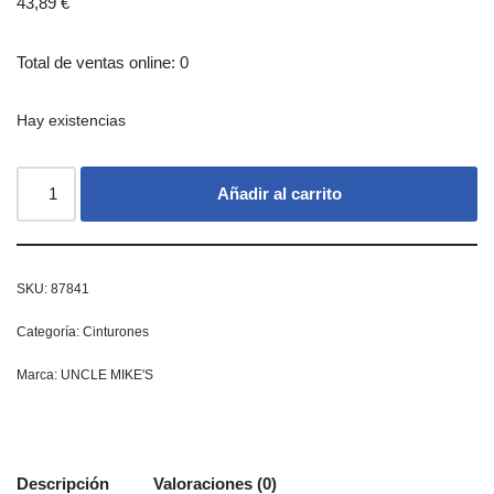
43,89
€
Total de ventas online: 0
Hay existencias
Añadir al carrito
SKU:
87841
Categoría:
Cinturones
Marca:
UNCLE MIKE'S
Descripción
Valoraciones (0)