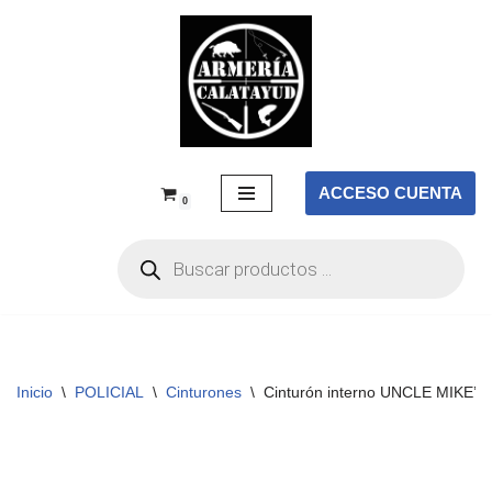
Saltar
al
contenido
ACCESO CUENTA
0
Inicio
\
POLICIAL
\
Cinturones
\
Cinturón interno UNCLE MIKE’S U