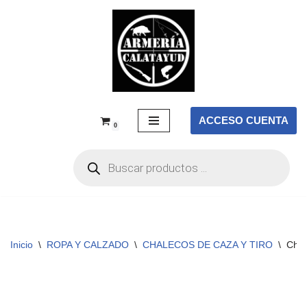
Saltar
al
contenido
ACCESO CUENTA
0
Inicio
\
ROPA Y CALZADO
\
CHALECOS DE CAZA Y TIRO
\
Cha