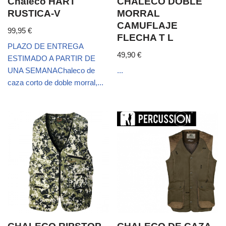
Chaleco HART
CHALECO DOBLE
RUSTICA-V
MORRAL
CAMUFLAJE
99,95
€
FLECHA T L
PLAZO DE ENTREGA
49,90
€
ESTIMADO A PARTIR DE
UNA SEMANAChaleco de
...
caza corto de doble morral,...