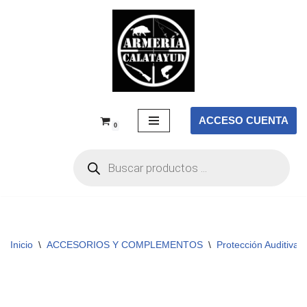
Saltar
al
contenido
ACCESO CUENTA
0
Inicio
\
ACCESORIOS Y COMPLEMENTOS
\
Protección Auditiva
\