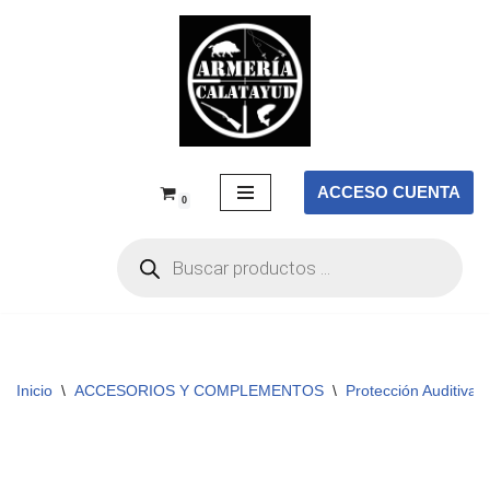
Saltar
al
contenido
ACCESO CUENTA
0
Inicio
\
ACCESORIOS Y COMPLEMENTOS
\
Protección Auditiva
\