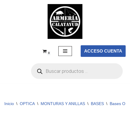
Saltar
al
contenido
ACCESO CUENTA
0
Inicio
\
OPTICA
\
MONTURAS Y ANILLAS
\
BASES
\
Bases OP