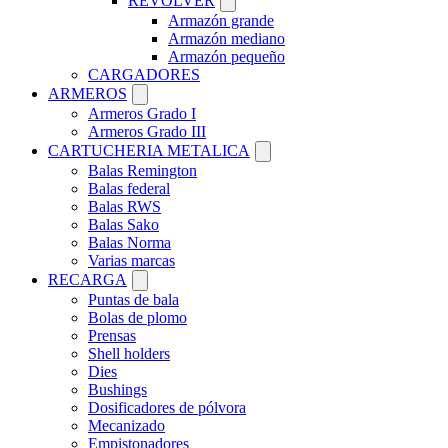
REVOLVER
Armazón grande
Armazón mediano
Armazón pequeño
CARGADORES
ARMEROS
Armeros Grado I
Armeros Grado III
CARTUCHERIA METALICA
Balas Remington
Balas federal
Balas RWS
Balas Sako
Balas Norma
Varias marcas
RECARGA
Puntas de bala
Bolas de plomo
Prensas
Shell holders
Dies
Bushings
Dosificadores de pólvora
Mecanizado
Empistonadores