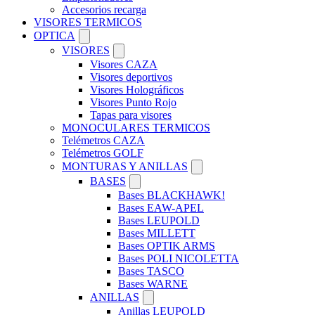
Accesorios recarga
VISORES TERMICOS
OPTICA
VISORES
Visores CAZA
Visores deportivos
Visores Holográficos
Visores Punto Rojo
Tapas para visores
MONOCULARES TERMICOS
Telémetros CAZA
Telémetros GOLF
MONTURAS Y ANILLAS
BASES
Bases BLACKHAWK!
Bases EAW-APEL
Bases LEUPOLD
Bases MILLETT
Bases OPTIK ARMS
Bases POLI NICOLETTA
Bases TASCO
Bases WARNE
ANILLAS
Anillas LEUPOLD