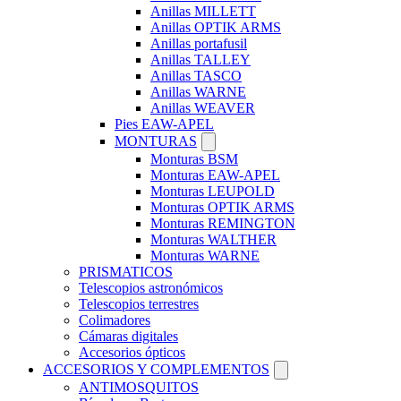
Anillas MILLETT
Anillas OPTIK ARMS
Anillas portafusil
Anillas TALLEY
Anillas TASCO
Anillas WARNE
Anillas WEAVER
Pies EAW-APEL
MONTURAS
Monturas BSM
Monturas EAW-APEL
Monturas LEUPOLD
Monturas OPTIK ARMS
Monturas REMINGTON
Monturas WALTHER
Monturas WARNE
PRISMATICOS
Telescopios astronómicos
Telescopios terrestres
Colimadores
Cámaras digitales
Accesorios ópticos
ACCESORIOS Y COMPLEMENTOS
ANTIMOSQUITOS