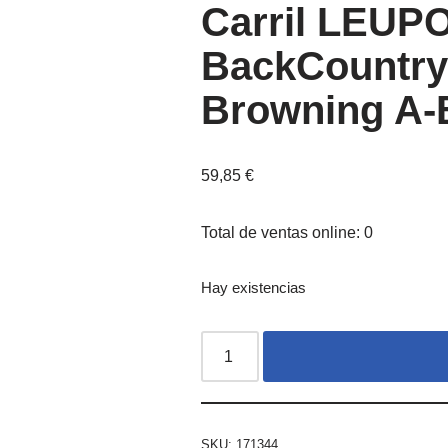
Carril LEUP
BackCountry 
Browning A-
59,85
€
Total de ventas online: 0
Hay existencias
SKU:
171344