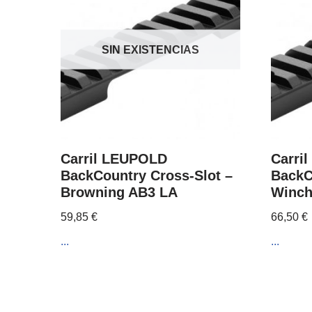
SIN EXISTENCIAS
Carril LEUPOLD
Carri
BackCountry Cross-Slot –
BackC
Browning AB3 LA
Winch
59,85
€
66,50
€
...
...