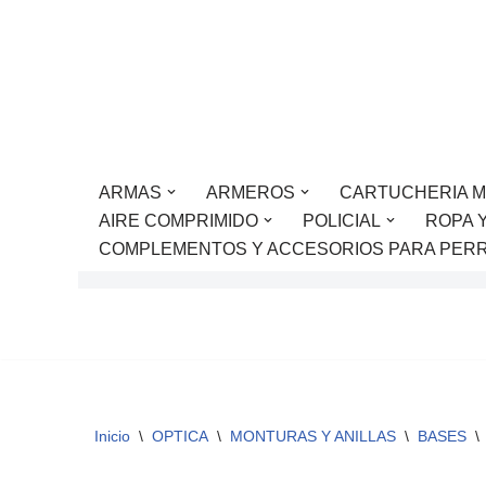
Saltar
al
contenido
ARMAS
ARMEROS
CARTUCHERIA M
AIRE COMPRIMIDO
POLICIAL
ROPA 
COMPLEMENTOS Y ACCESORIOS PARA PER
Inicio
\
OPTICA
\
MONTURAS Y ANILLAS
\
BASES
\