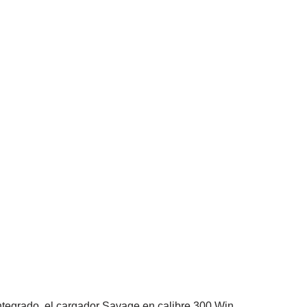
integrado, el cargador Savage en calibre 300 Win.