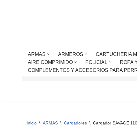
Saltar
al
contenido
ARMAS
ARMEROS
CARTUCHERIA M
AIRE COMPRIMIDO
POLICIAL
ROPA 
COMPLEMENTOS Y ACCESORIOS PARA PER
Inicio
\
ARMAS
\
Cargadores
\
Cargador SAVAGE 110B