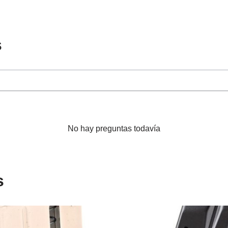
s
No hay preguntas todavía
s