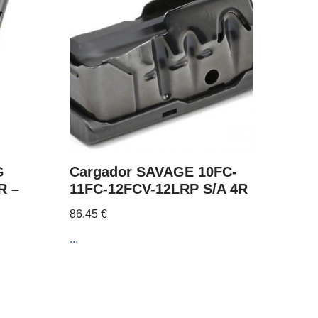
G
Cargador SAVAGE 10FC-
R –
11FC-12FCV-12LRP S/A 4R
86,45
€
...