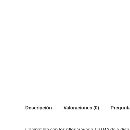
Descripción
Valoraciones (0)
Pregunta
Compatible con los rifles Savage 110 BA de 5 dispa