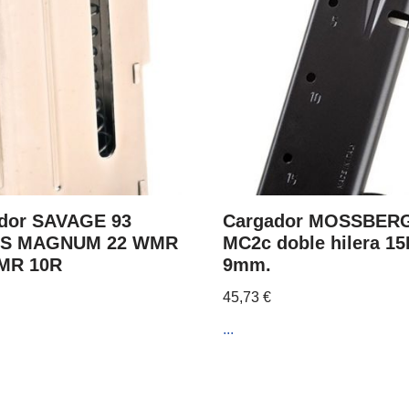
dor SAVAGE 93
Cargador MOSSBER
ES MAGNUM 22 WMR
MC2c doble hilera 15
HMR 10R
9mm.
45,73
€
...