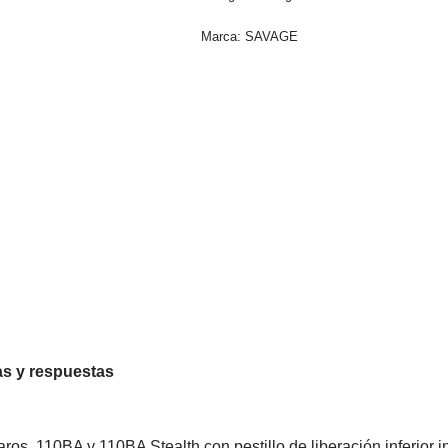
Marca:
SAVAGE
s y respuestas
ros, 110BA y 110BA Stealth con pestillo de liberación inferior 