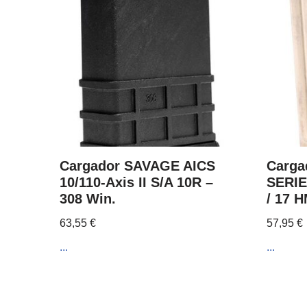
Cargador SAVAGE AICS
Carga
10/110-Axis II S/A 10R –
SERI
308 Win.
/ 17 
63,55
€
57,95
€
...
...