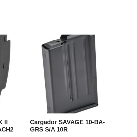
 II
Cargador SAVAGE 10-BA-
MACH2
GRS S/A 10R