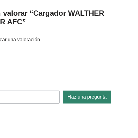
en valorar “Cargador WALTHER
5R AFC”
car una valoración.
Haz una pregunta