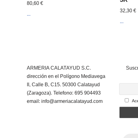
80,60
€
32,30
€
...
...
ARMERIA CALATAYUD S.C.
Suscr
dirección en el Polígono Mediavega
II, Calle B, C15. 50300 Calatayud
(Zaragoza). Telefono: 695 904493
Ace
email: info@armeriacalatayud.com