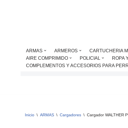
Saltar
al
contenido
ARMAS
ARMEROS
CARTUCHERIA M
AIRE COMPRIMIDO
POLICIAL
ROPA 
COMPLEMENTOS Y ACCESORIOS PARA PER
Inicio
\
ARMAS
\
Cargadores
\
Cargador WALTHER P