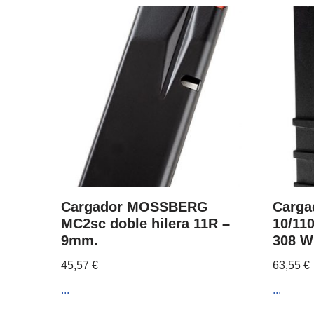
Cargador MOSSBERG
Carga
MC2sc doble hilera 11R –
10/110
9mm.
308 W
45,57
€
63,55
€
...
...