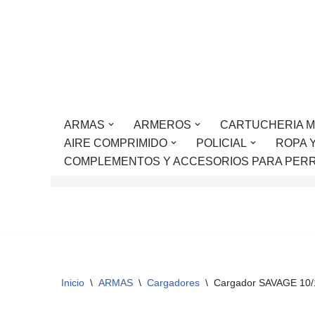
Saltar
al
contenido
ARMAS
ARMEROS
CARTUCHERIA M
AIRE COMPRIMIDO
POLICIAL
ROPA 
COMPLEMENTOS Y ACCESORIOS PARA PER
Inicio
\
ARMAS
\
Cargadores
\
Cargador SAVAGE 10/11