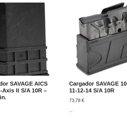
dor SAVAGE AICS
Cargador SAVAGE 10
-Axis II S/A 10R –
11-12-14 S/A 10R
in.
73,78
€
...