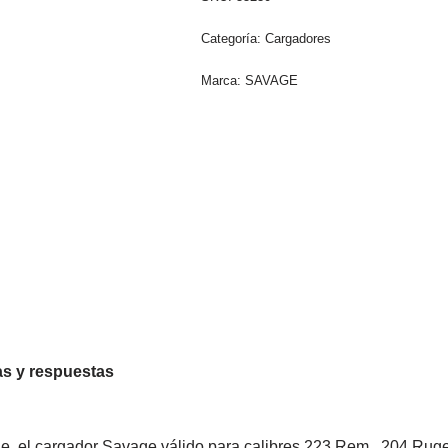
Categoría:
Cargadores
Marca:
SAVAGE
s y respuestas
le, el cargador Savage válido para calibres 223 Rem., 204 Rug