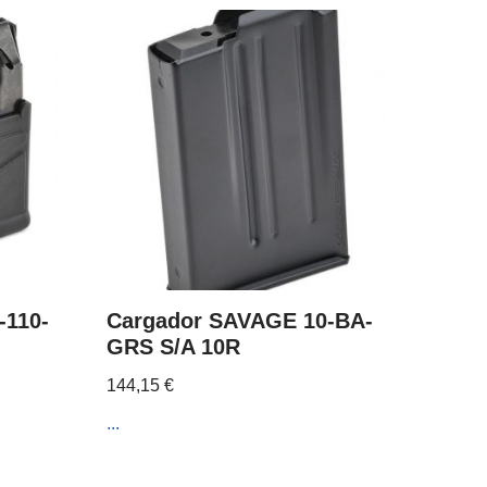
-110-
Cargador SAVAGE 10-BA-
GRS S/A 10R
144,15
€
...