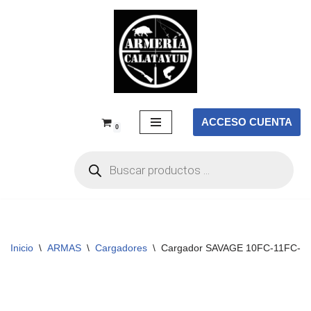
Saltar
al
contenido
ACCESO CUENTA
0
Inicio
\
ARMAS
\
Cargadores
\
Cargador SAVAGE 10FC-11FC-12