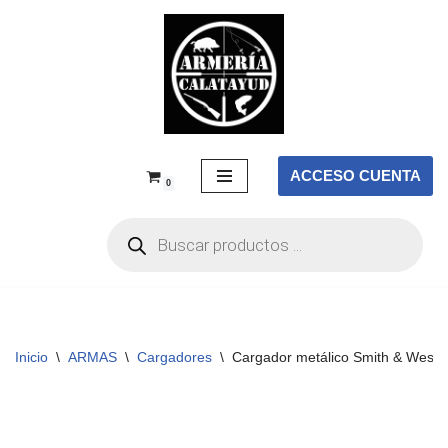
Saltar
al
contenido
ACCESO CUENTA
0
Inicio
\
ARMAS
\
Cargadores
\
Cargador metálico Smith & Wesso