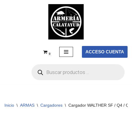
Saltar
al
contenido
ACCESO CUENTA
0
Inicio
\
ARMAS
\
Cargadores
\
Cargador WALTHER SF / Q4 / Q5