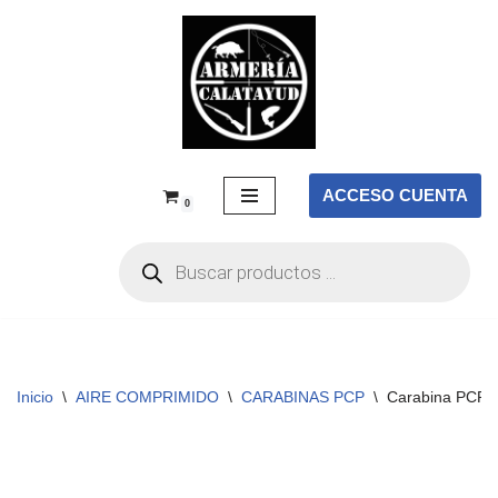
Saltar
al
contenido
ACCESO CUENTA
0
Inicio
\
AIRE COMPRIMIDO
\
CARABINAS PCP
\
Carabina PCP K