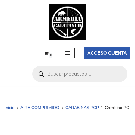
Saltar
al
contenido
ACCESO CUENTA
0
Inicio
\
AIRE COMPRIMIDO
\
CARABINAS PCP
\
Carabina PCP Re