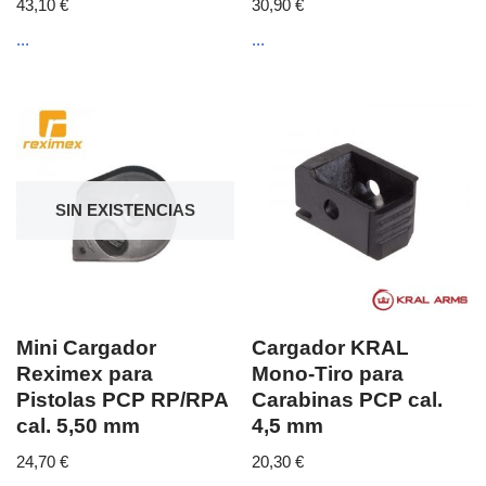
43,10
€
30,90
€
...
...
SIN EXISTENCIAS
Mini Cargador
Cargador KRAL
Reximex para
Mono-Tiro para
Pistolas PCP RP/RPA
Carabinas PCP cal.
cal. 5,50 mm
4,5 mm
24,70
€
20,30
€