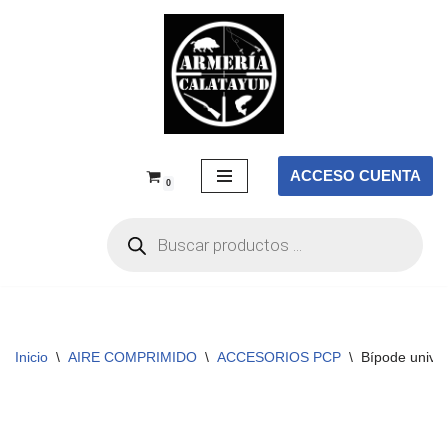
Saltar
al
contenido
ACCESO CUENTA
0
Inicio
\
AIRE COMPRIMIDO
\
ACCESORIOS PCP
\
Bípode univer