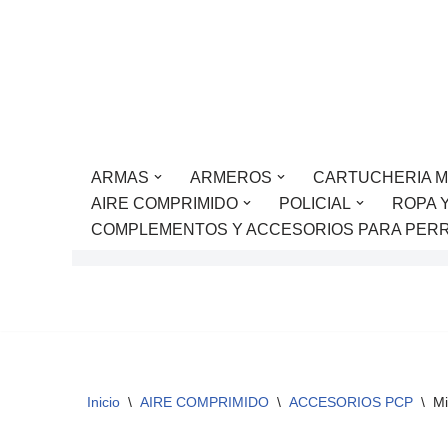
Saltar
al
contenido
ARMAS
ARMEROS
CARTUCHERIA M
AIRE COMPRIMIDO
POLICIAL
ROPA 
COMPLEMENTOS Y ACCESORIOS PARA PER
Inicio
\
AIRE COMPRIMIDO
\
ACCESORIOS PCP
\
Mi