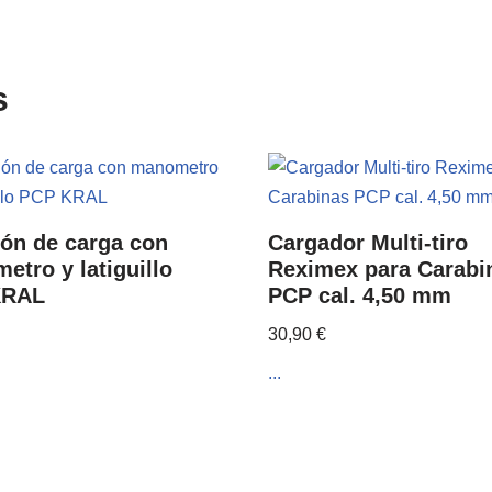
s
ión de carga con
Cargador Multi-tiro
etro y latiguillo
Reximex para Carabi
KRAL
PCP cal. 4,50 mm
30,90
€
...