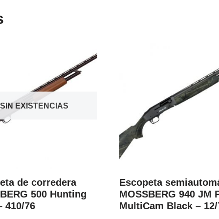
s
SIN EXISTENCIAS
eta de corredera
Escopeta semiautomá
BERG 500 Hunting
MOSSBERG 940 JM P
– 410/76
MultiCam Black – 12/