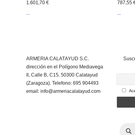
1.601,70
€
787,55
...
...
ARMERIA CALATAYUD S.C.
Suscr
dirección en el Polígono Mediavega
II, Calle B, C15. 50300 Calatayud
(Zaragoza). Telefono: 695 904493
Ace
email: info@armeriacalatayud.com