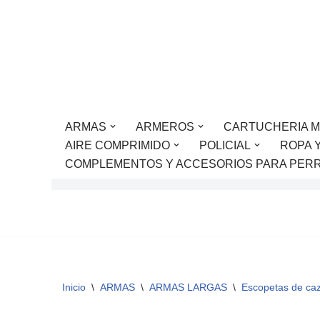
Saltar
al
contenido
ARMAS
ARMEROS
CARTUCHERIA M
AIRE COMPRIMIDO
POLICIAL
ROPA 
COMPLEMENTOS Y ACCESORIOS PARA PER
Inicio
\
ARMAS
\
ARMAS LARGAS
\
Escopetas de ca