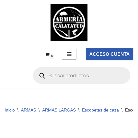
Saltar
al
contenido
ACCESO CUENTA
0
Inicio
\
ARMAS
\
ARMAS LARGAS
\
Escopetas de caza
\
Escope