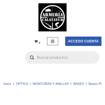
Saltar
al
contenido
ACCESO CUENTA
0
Inicio
\
OPTICA
\
MONTURAS Y ANILLAS
\
BASES
\
Bases PO