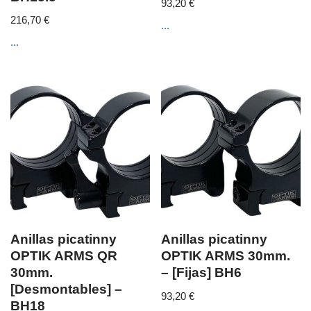
93,20
€
216,70
€
...
...
Anillas picatinny
Anillas picatinny
OPTIK ARMS QR
OPTIK ARMS 30mm.
30mm.
– [Fijas] BH6
[Desmontables] –
93,20
€
BH18