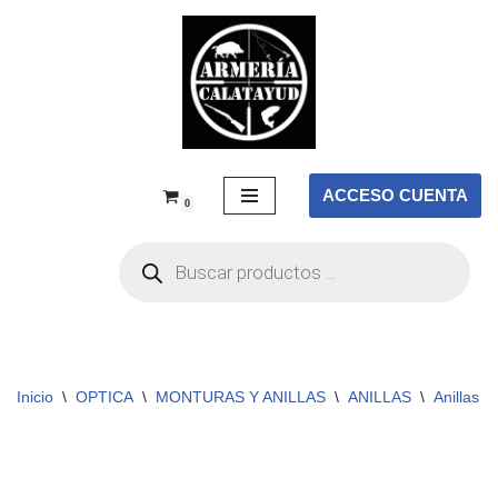
Saltar
al
contenido
ACCESO CUENTA
0
Inicio
\
OPTICA
\
MONTURAS Y ANILLAS
\
ANILLAS
\
Anillas 