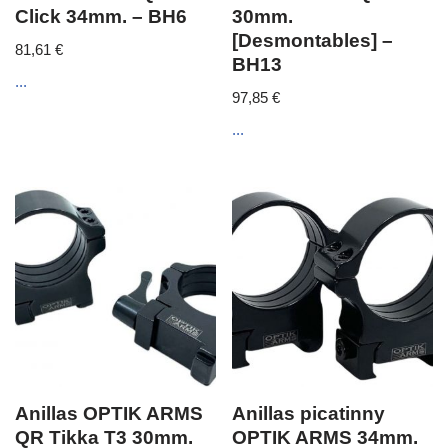
Click 34mm. – BH6
30mm.
[Desmontables] –
81,61
€
BH13
...
97,85
€
...
Anillas OPTIK ARMS
Anillas picatinny
QR Tikka T3 30mm.
OPTIK ARMS 34mm.