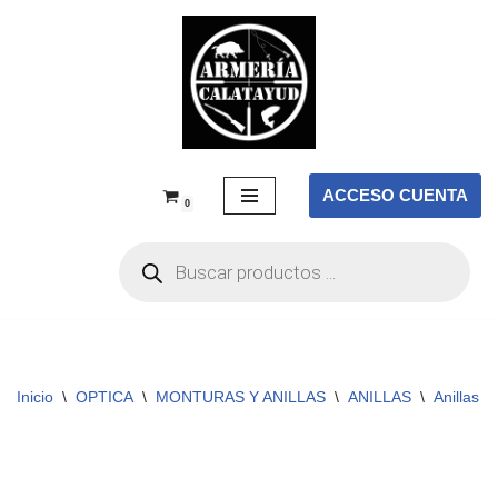
Saltar
al
contenido
ACCESO CUENTA
0
Inicio
\
OPTICA
\
MONTURAS Y ANILLAS
\
ANILLAS
\
Anillas 