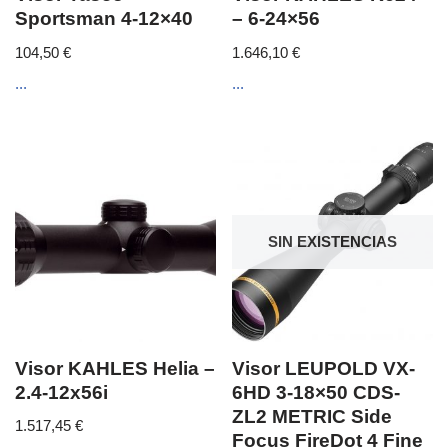
Sportsman 4-12×40
– 6-24×56
104,50
€
1.646,10
€
...
...
SIN EXISTENCIAS
Visor KAHLES Helia –
Visor LEUPOLD VX-
2.4-12x56i
6HD 3-18×50 CDS-
ZL2 METRIC Side
1.517,45
€
Focus FireDot 4 Fine