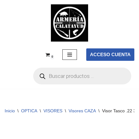
Saltar
al
contenido
ACCESO CUENTA
0
Inicio
\
OPTICA
\
VISORES
\
Visores CAZA
\
Visor Tasco .22 3